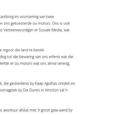
ntantborg en voorsiening van twee
 van ons gekoesterde ou motors. Ons is ook
s Verteenwoordiger vir Sosiale Media, wat
 regoor die land te bereik.
ding tot die bewaring van ons erfenis wat die
liefde vir ou motors wat ons almal verenig,
k, die geskiedenis by Kaap Agulhas ontdek en
rnagplek by Die Dunes in Arniston sal ‘n
 avontuur afsluit met ‘n groot gala-aand by