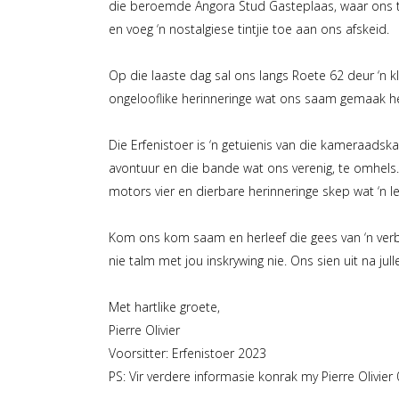
die beroemde Angora Stud Gasteplaas, waar ons tem
en voeg ‘n nostalgiese tintjie toe aan ons afskeid.
Op die laaste dag sal ons langs Roete 62 deur ‘n kl
ongelooflike herinneringe wat ons saam gemaak he
Die Erfenistoer is ‘n getuienis van die kameraads
avontuur en die bande wat ons verenig, te omhels.
motors vier en dierbare herinneringe skep wat ‘n le
Kom ons kom saam en herleef die gees van ‘n verby
nie talm met jou inskrywing nie. Ons sien uit na j
Met hartlike groete,
Pierre Olivier
Voorsitter: Erfenistoer 2023
PS: Vir verdere informasie konrak my Pierre Olivi