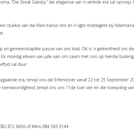
a, “Die Great Gatsby,” die elegansie van ‘n verlede era sal oproep.
ein stukkie van die Klein Karoo reis en ‘n ligte middagete by Adamskra
t.
kap en gemeenskaplike passie van ons klub. Dit is ‘n geleentheid om 
 Ek moedig elkeen van julle aan om saam met ons op hierdie buitengewo
eftyd sal duur.
gaande era, terwyl ons die Erfenistoer vanaf 22 tot 25 September 20
ulle teenwoordigheid, terwyl ons ons 11de toer vier en die toewyding v
er 082 872 6456 of Mimi 084 583 3144