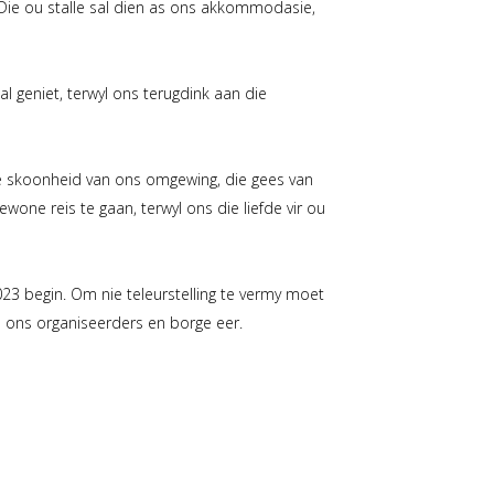
 Die ou stalle sal dien as ons akkommodasie,
al geniet, terwyl ons terugdink aan die
die skoonheid van ons omgewing, die gees van
ne reis te gaan, terwyl ons die liefde vir ou
23 begin. Om nie teleurstelling te vermy moet
an ons organiseerders en borge eer.