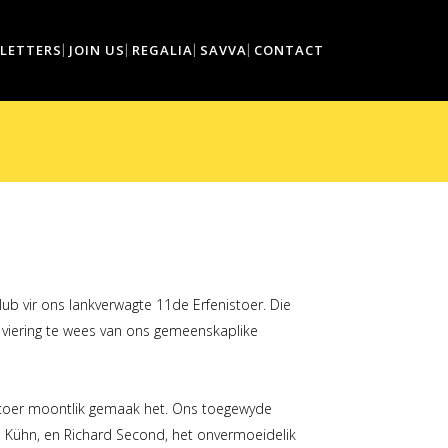
LETTERS
JOIN US
REGALIA
SAVVA
CONTACT
lub vir ons lankverwagte 11de Erfenistoer. Die
 viering te wees van ons gemeenskaplike
e toer moontlik gemaak het. Ons toegewyde
he Kühn, en Richard Second, het onvermoeidelik