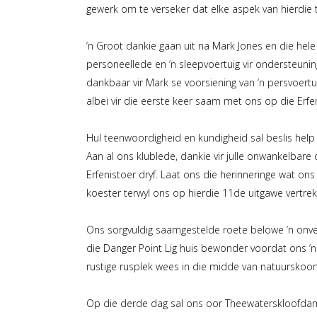
gewerk om te verseker dat elke aspek van hierdie 
‘n Groot dankie gaan uit na Mark Jones en die hel
personeellede en ‘n sleepvoertuig vir ondersteuni
dankbaar vir Mark se voorsiening van ‘n persvoert
albei vir die eerste keer saam met ons op die Erfe
Hul teenwoordigheid en kundigheid sal beslis help
Aan al ons klublede, dankie vir julle onwankelbare
Erfenistoer dryf. Laat ons die herinneringe wat on
koester terwyl ons op hierdie 11de uitgawe vertrek
Ons sorgvuldig saamgestelde roete belowe ‘n onve
die Danger Point Lig huis bewonder voordat ons ‘n
rustige rusplek wees in die midde van natuurskoon
Op die derde dag sal ons oor Theewaterskloofdamwa