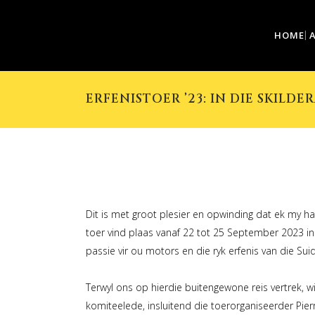
HOME
ERFENISTOER ’23: IN DIE SKILD
Dit is met groot plesier en opwinding dat ek my ha
toer vind plaas vanaf 22 tot 25 September 2023 in
passie vir ou motors en die ryk erfenis van die Sui
Terwyl ons op hierdie buitengewone reis vertrek,
komiteelede, insluitend die toerorganiseerder Pier