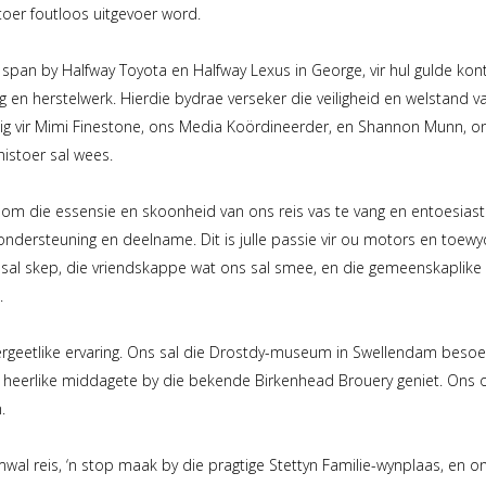
toer foutloos uitgevoer word.
e span by Halfway Toyota en Halfway Lexus in George, vir hul gulde ko
ng en herstelwerk. Hierdie bydrae verseker die veiligheid en welstand
uig vir Mimi Finestone, ons Media Koördineerder, en Shannon Munn, on
nistoer sal wees.
 om die essensie en skoonheid van ons reis vas te vang en entoesiaste
 ondersteuning en deelname. Dit is julle passie vir ou motors en toewy
s sal skep, die vriendskappe wat ons sal smee, en die gemeenskaplike 
.
rgeetlike ervaring. Ons sal die Drostdy-museum in Swellendam besoe
 heerlike middagete by die bekende Birkenhead Brouery geniet. Ons oo
.
l reis, ‘n stop maak by die pragtige Stettyn Familie-wynplaas, en ons