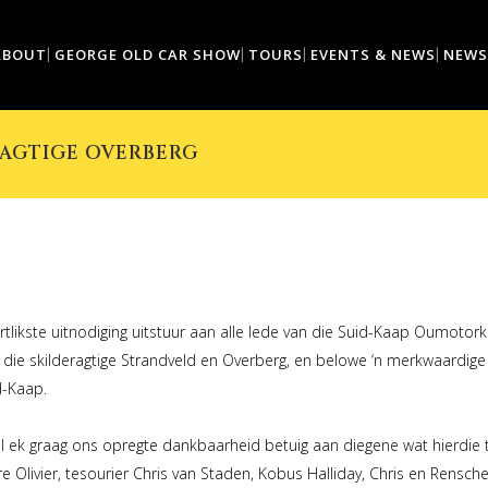
ABOUT
GEORGE OLD CAR SHOW
TOURS
EVENTS & NEWS
NEWS
ERAGTIGE OVERBERG
rtlikste uitnodiging uitstuur aan alle lede van die Suid-Kaap Oumotork
 die skilderagtige Strandveld en Overberg, en belowe ‘n merkwaardige
d-Kaap.
 wil ek graag ons opregte dankbaarheid betuig aan diegene wat hierdi
re Olivier, tesourier Chris van Staden, Kobus Halliday, Chris en Rensc